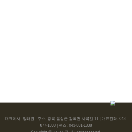
좋은 원초만 고집하는 고춧가루 전문점
오갑식품
대표이사: 정태원 | 주소: 충북 음성군 감곡면 사곡길 11 | 대표전화: 043-
877-1838 | 팩스: 043-881-1838